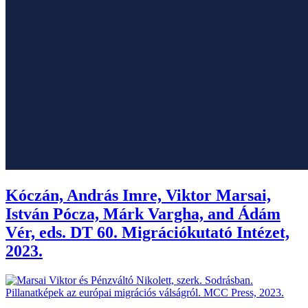
Kóczán, András Imre, Viktor Marsai,
István Pócza, Márk Vargha, and Ádám
Vér, eds. DT 60. Migrációkutató Intézet,
2023.