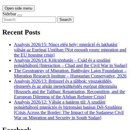
Open side menu
Sidebar
Search
Recent Posts
Analysis 2026/15: Nincs elég hely: migráció és lakhatási
válság az Európai Unióban [Not enough room: migration and
the EU housing crisis]
Analysis 2026/14: Kölcsönhatás – Csád és a szudáni
polgárháború [Interaction – Chad and the Civil War in Sudan]
The Geostrategy of Migration. Batthyány Lajos Foundation –
Migration Research Institute – Hungarian Conservative, 2026
Analysis 2026/13: Brüsszel és a tálibok: visszaküldés,
elismerés és az afgán menekültkérdés európai dilemmája
[Brussels and the Taliban: Repatriation, Recognition, and the
European Dilemma of the Afghan Refugee Crisis]
Analysis 2026/12: Válság a határon túl: A szudáni
polgárháború migrációs és biztonsági hatásai Dél-Szudánra
[Crisis Across the Border: The Impact of the Sudanese Civil
War on Migration and Security in South Sudan]