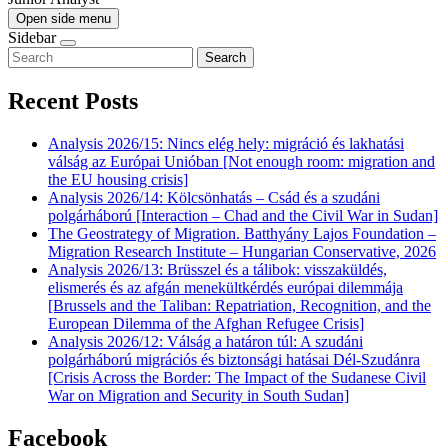
Open side menu
Sidebar
Search
Recent Posts
Analysis 2026/15: Nincs elég hely: migráció és lakhatási
válság az Európai Unióban [Not enough room: migration and
the EU housing crisis]
Analysis 2026/14: Kölcsönhatás – Csád és a szudáni
polgárháború [Interaction – Chad and the Civil War in Sudan]
The Geostrategy of Migration. Batthyány Lajos Foundation –
Migration Research Institute – Hungarian Conservative, 2026
Analysis 2026/13: Brüsszel és a tálibok: visszaküldés,
elismerés és az afgán menekültkérdés európai dilemmája
[Brussels and the Taliban: Repatriation, Recognition, and the
European Dilemma of the Afghan Refugee Crisis]
Analysis 2026/12: Válság a határon túl: A szudáni
polgárháború migrációs és biztonsági hatásai Dél-Szudánra
[Crisis Across the Border: The Impact of the Sudanese Civil
War on Migration and Security in South Sudan]
Facebook