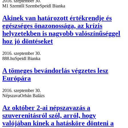
2016. szeptember 30.
M1 Szemtől Szembe
Speidl Bianka
Akinek van határozott értékrendje és
egészséges önazonossága, az krízis
helyzetekben is nagyobb valószínűséggel
hoz jó döntéseket
2016. szeptember 30.
888.hu
Speidl Bianka
A tömeges bevándorlás végzetes lesz
Európára
2016. szeptember 30.
Népszava
Orbán Balázs
Az október 2-ai népszavazás a
szuverenitásról szól, arról, hogy
valójában kinek a hatásköre dönteni a