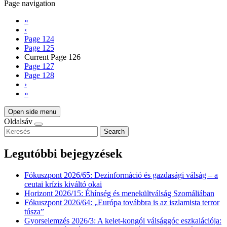
Page navigation
«
‹
Page
124
Page
125
Current Page
126
Page
127
Page
128
›
»
Open side menu
Oldalsáv
Search
Legutóbbi bejegyzések
Fókuszpont 2026/65: Dezinformáció és gazdasági válság – a
ceutai krízis kiváltó okai
Horizont 2026/15: Éhínség és menekültválság Szomáliában
Fókuszpont 2026/64: „Európa továbbra is az iszlamista terror
túsza”
Gyorselemzés 2026/3: A kelet-kongói válsággóc eszkalációja: