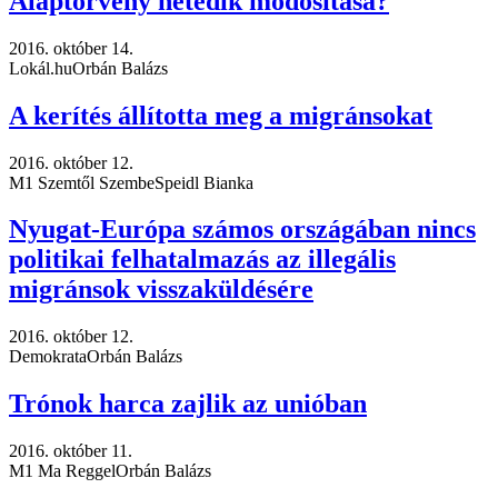
Alaptörvény hetedik módosítása?
2016. október 14.
Lokál.hu
Orbán Balázs
A kerítés állította meg a migránsokat
2016. október 12.
M1 Szemtől Szembe
Speidl Bianka
Nyugat-Európa számos országában nincs
politikai felhatalmazás az illegális
migránsok visszaküldésére
2016. október 12.
Demokrata
Orbán Balázs
Trónok harca zajlik az unióban
2016. október 11.
M1 Ma Reggel
Orbán Balázs