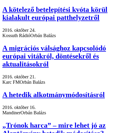
A kötelező betelepítési kvóta körül
kialakult európai patthelyzetről
2016. október 24.
Kossuth Rádió
Orbán Balázs
A migrációs válsághoz kapcsolódó
európai vitákról, döntésekről és
aktualitásokról
2016. október 21.
Karc FM
Orbán Balázs
A hetedik alkotmánymódosításról
2016. október 16.
Mandiner
Orbán Balázs
„Trónok harca” – mire lehet jó az