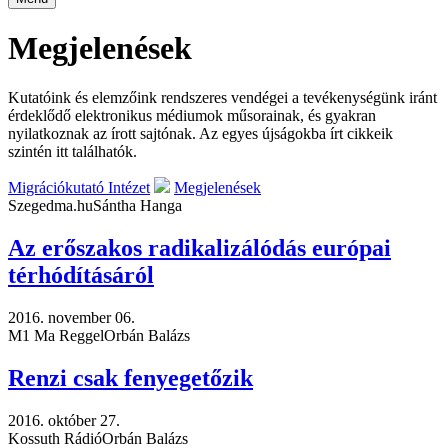
Megjelenések
Kutatóink és elemzőink rendszeres vendégei a tevékenységünk iránt
érdeklődő elektronikus médiumok műsorainak, és gyakran
nyilatkoznak az írott sajtónak. Az egyes újságokba írt cikkeik
szintén itt találhatók.
Migrációkutató Intézet
Megjelenések
Szegedma.hu
Sántha Hanga
Az erőszakos radikalizálódás európai
térhódításáról
2016. november 06.
M1 Ma Reggel
Orbán Balázs
Renzi csak fenyegetőzik
2016. október 27.
Kossuth Rádió
Orbán Balázs