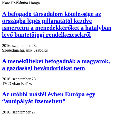
Karc FM
Sántha Hanga
A befogadó társadalom kötelessége az
országba lépés pillanatától kezdve
ismertetni a menedékkérőket a hatályban
lévő büntetőjogi rendelkezésekről
2016. szeptember 28.
Szegedma.hu
Janik Szabolcs
A menekülteket befogadnák a magyarok,
a gazdasági bevándorlókat nem
2016. szeptember 28.
TV2
Orbán Balázs
Az utóbbi másfél évben Európa egy
“autópályát üzemeltett”
2016. szeptember 27.