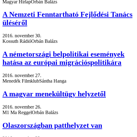
Magyar Hírlap
Orbán Balázs
A Nemzeti Fenntartható Fejlődési Tanács
üléséről
2016. november 30.
Kossuth Rádió
Orbán Balázs
A németországi belpolitikai események
hatása az európai migrációspolitikára
2016. november 27.
Menedék Filmklub
Sántha Hanga
A magyar menekültügy helyzetől
2016. november 26.
M1 Ma Reggel
Orbán Balázs
Olaszországban patthelyzet van