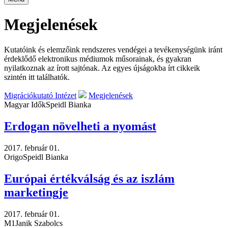
Megjelenések
Kutatóink és elemzőink rendszeres vendégei a tevékenységünk iránt
érdeklődő elektronikus médiumok műsorainak, és gyakran
nyilatkoznak az írott sajtónak. Az egyes újságokba írt cikkeik
szintén itt találhatók.
Migrációkutató Intézet
Megjelenések
Magyar Idők
Speidl Bianka
Erdogan növelheti a nyomást
2017. február 01.
Origo
Speidl Bianka
Európai értékválság és az iszlám
marketingje
2017. február 01.
M1
Janik Szabolcs