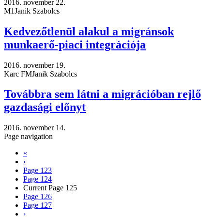
2016. november 22.
M1
Janik Szabolcs
Kedvezőtlenül alakul a migránsok
munkaerő-piaci integrációja
2016. november 19.
Karc FM
Janik Szabolcs
Továbbra sem látni a migrációban rejlő
gazdasági előnyt
2016. november 14.
Page navigation
«
‹
Page
123
Page
124
Current Page
125
Page
126
Page
127
›