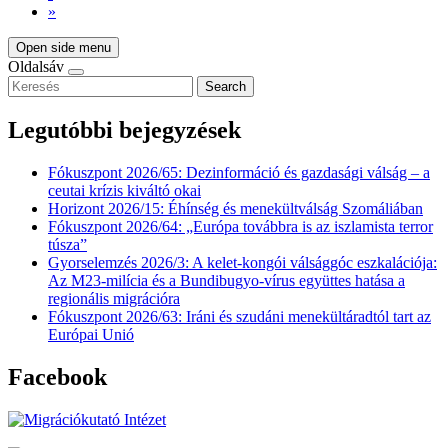
»
Open side menu
Oldalsáv
Search
Legutóbbi bejegyzések
Fókuszpont 2026/65: Dezinformáció és gazdasági válság – a
ceutai krízis kiváltó okai
Horizont 2026/15: Éhínség és menekültválság Szomáliában
Fókuszpont 2026/64: „Európa továbbra is az iszlamista terror
túsza”
Gyorselemzés 2026/3: A kelet-kongói válsággóc eszkalációja:
Az M23-milícia és a Bundibugyo-vírus együttes hatása a
regionális migrációra
Fókuszpont 2026/63: Iráni és szudáni menekültáradtól tart az
Európai Unió
Facebook