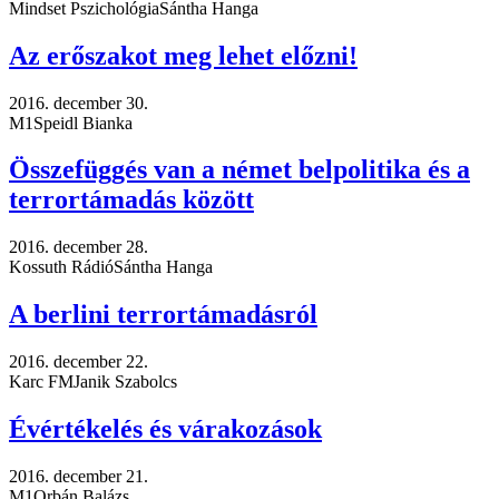
Mindset Pszichológia
Sántha Hanga
Az erőszakot meg lehet előzni!
2016. december 30.
M1
Speidl Bianka
Összefüggés van a német belpolitika és a
terrortámadás között
2016. december 28.
Kossuth Rádió
Sántha Hanga
A berlini terrortámadásról
2016. december 22.
Karc FM
Janik Szabolcs
Évértékelés és várakozások
2016. december 21.
M1
Orbán Balázs