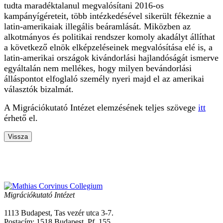
tudta maradéktalanul megvalósítani 2016-os
kampányígéreteit, több intézkedésével sikerült fékeznie a
latin-amerikaiak illegális beáramlását. Miközben az
alkotmányos és politikai rendszer komoly akadályt állíthat
a következő elnök elképzeléseinek megvalósítása elé is, a
latin-amerikai országok kivándorlási hajlandóságát ismerve
egyáltalán nem mellékes, hogy milyen bevándorlási
álláspontot elfoglaló személy nyeri majd el az amerikai
választók bizalmát.
A Migrációkutató Intézet elemzésének teljes szövege
itt
érhető el.
Vissza
Migrációkutató Intézet
1113 Budapest, Tas vezér utca 3-7.
Postacím: 1518 Budapest, Pf. 155