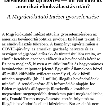
amerikai elnökválasztás után?
A Migrációkutató Intézet gyorselemzése
A Migrációkutató Intézet aktuális gyorselemzésében az
amerikai bevándorláspolitika jövőbeli kilátásait tekinti át
az elnökválasztás tükrében. A kampányt egyértelműen a
COVID-járvány, az amerikai gazdaság helyzete és az
országon végigsöprő erőszak- és tüntetéshullám uralta, az
elmúlt hetekben azonban előkerült a bevándorlás kérdése.
Ez nem meglepő, hiszen a multikulturális és hagyományos
bevándorlási célpontot jelentő Egyesült Államokban közel
45 millió külföldön született személy él, akik közül
minden negyedik (kb. 11 millió) illegális bevándorlónak
minősül. A rendelkezésre álló információk alapján Joe
Biden migrációs álláspontja illeszkedik a korábban
megszokott megengedőbb demokrata párti megközelítésbe,
míg Donald Trump megválasztása esetén folytatná az
illegális bevándorlás elleni küzdelmet. Bár az elnök nem