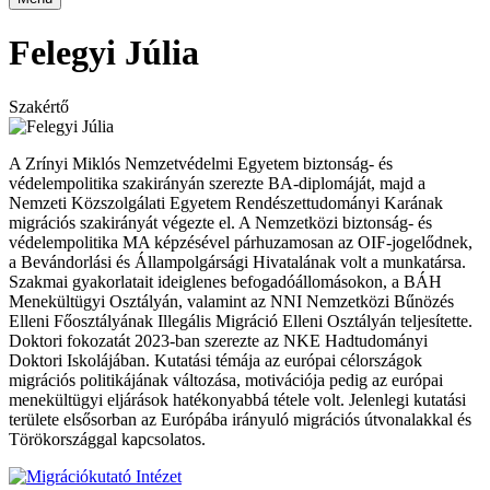
Felegyi Júlia
Szakértő
A Zrínyi Miklós Nemzetvédelmi Egyetem biztonság- és
védelempolitika szakirányán szerezte BA-diplomáját, majd a
Nemzeti Közszolgálati Egyetem Rendészettudományi Karának
migrációs szakirányát végezte el. A Nemzetközi biztonság- és
védelempolitika MA képzésével párhuzamosan az OIF-jogelődnek,
a Bevándorlási és Állampolgársági Hivatalának volt a munkatársa.
Szakmai gyakorlatait ideiglenes befogadóállomásokon, a BÁH
Menekültügyi Osztályán, valamint az NNI Nemzetközi Bűnözés
Elleni Főosztályának Illegális Migráció Elleni Osztályán teljesítette.
Doktori fokozatát 2023-ban szerezte az NKE Hadtudományi
Doktori Iskolájában. Kutatási témája az európai célországok
migrációs politikájának változása, motivációja pedig az európai
menekültügyi eljárások hatékonyabbá tétele volt. Jelenlegi kutatási
területe elsősorban az Európába irányuló migrációs útvonalakkal és
Törökországgal kapcsolatos.