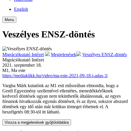
English
Menu
Veszélyes ENSZ-döntés
Migrációkutató Intézet
Megjelenések
Veszélyes ENSZ-döntés
Migrációkutató Intézet
2021. szeptember 18.
M1, Ma este
https://mediaklikk.hu/video/ma-este-2021-09-18-i-adas-3/
Vargha Márk kutatónk az M1 esti műsorában elmondta, hogy a
Genfi Egyezmény szellemével ellentétes, menedékkérőknek
kedvező döntések ugyan nem tekinthetők általánosnak, az egyes
fórumok hivatkozzák egymás döntéseit, és az ilyen, sokszor abszurd
döntések egy idő után már kritikus tömeget érhetnek el. A
beszélgetés 08:30-tól itt látható.
Vissza a megjelenések gyűjtőoldalára