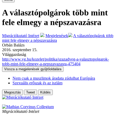
A választópolgárok több mint
fele elmegy a népszavazásra
Migrációkutató Intézet
Megjelenések
A választópolgárok több
mint fele elmegy a népszavazásra
Orbán Balázs
2016. szeptember 15.
Világgazdaság
http://www.vg.hu/kozelet/politika/szazadveg-a-valasztopolgarok-
tobb-mint-fele-elmegy-a-nepszavazasra-475404
Vissza a megjelenések gyűjtőoldalára
Nem csak a muszlimok áradata zúdulhat Európára
Szexuális erőszak és az iszlám
Megosztás
Tweet
Küldés
Migrációkutató Intézet