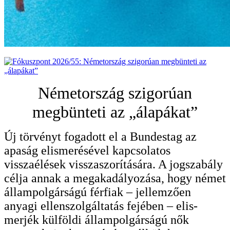
Németország szigorúan
megbünteti az „álapákat”
Új törvényt fogadott el a Bundestag az
apaság elismerésével kapcsolatos
visszaélések visszaszo­rítására. A jogszabály
célja annak a megakadályo­zása, hogy német
állampolgárságú férfiak – jel­lemzően
anyagi ellenszolgáltatás fejében – elis­
merjék külföldi állampolgárságú nők