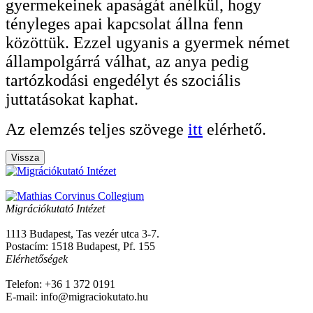
gyermekei­nek apaságát anélkül, hogy
tényleges apai kap­csolat állna fenn
közöttük. Ezzel ugyanis a gyer­mek német
állampolgárrá válhat, az anya pedig
tartózkodási engedélyt és szociális
juttatásokat kaphat.
Az elemzés teljes szövege
itt
elérhető.
Vissza
Migrációkutató Intézet
1113 Budapest, Tas vezér utca 3-7.
Postacím: 1518 Budapest, Pf. 155
Elérhetőségek
Telefon: +36 1 372 0191
E-mail: info@migraciokutato.hu