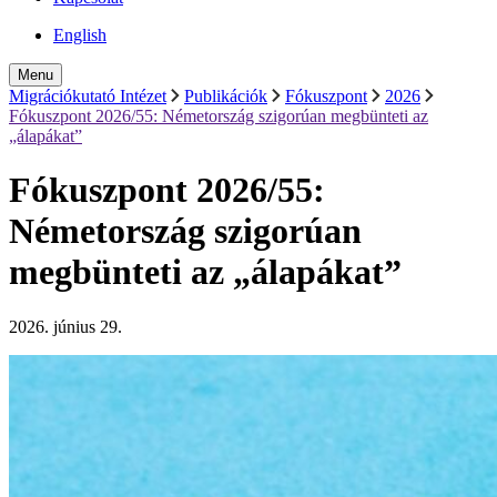
English
Menu
Migrációkutató Intézet
Publikációk
Fókuszpont
2026
Fókuszpont 2026/55: Németország szigorúan megbünteti az
„álapákat”
Fókuszpont 2026/55:
Németország szigorúan
megbünteti az „álapákat”
2026. június 29.