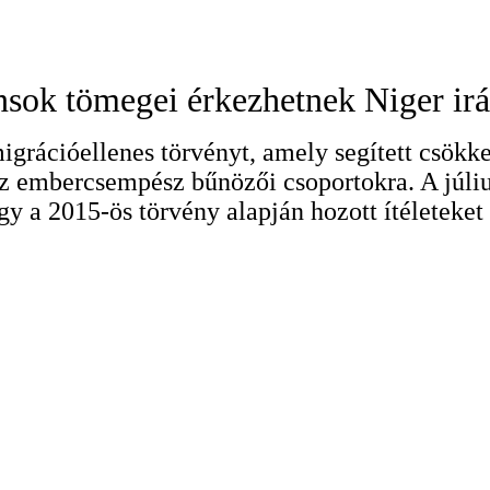
sok tömegei érkezhetnek Niger ir
igrációellenes törvényt, amely segített csökk
 az embercsempész bűnözői csoportokra. A júli
ogy a 2015-ös törvény alapján hozott ítéleteket