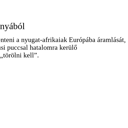
ányából
enteni a nyugat-afrikaiak Európába áramlását,
usi puccsal hatalomra kerülő
 „törölni kell”.