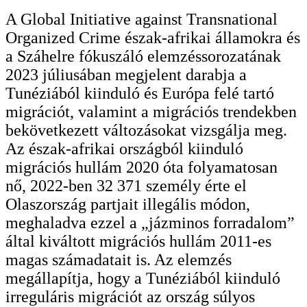
A Global Initiative against Transnational
Organized Crime észak-afrikai államokra és
a Száhelre fókuszáló elemzéssorozatának
2023 júliusában megjelent darabja a
Tunéziából kiinduló és Európa felé tartó
migrációt, valamint a migrációs trendekben
bekövetkezett változásokat vizsgálja meg.
Az észak-afrikai országból kiinduló
migrációs hullám 2020 óta folyamatosan
nő, 2022-ben 32 371 személy érte el
Olaszország partjait illegális módon,
meghaladva ezzel a „jázminos forradalom”
által kiváltott migrációs hullám 2011-es
magas számadatait is. Az elemzés
megállapítja, hogy a Tunéziából kiinduló
irreguláris migrációt az ország súlyos