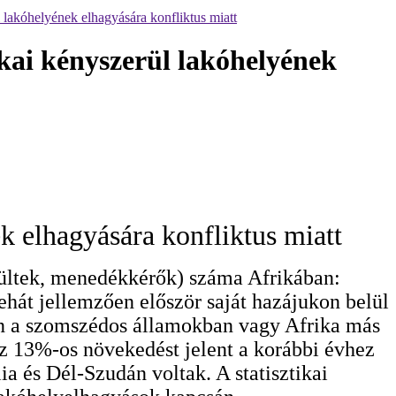
 lakóhelyének elhagyására konfliktus miatt
ikai kényszerül lakóhelyének
k elhagyására konfliktus miatt
kültek, menedékkérők) száma Afrikában:
tehát jellemzően először saját hazájukon belül
en a szomszédos államokban vagy Afrika más
 ez 13%-os növekedést jelent a korábbi évhez
a és Dél-Szudán voltak. A statisztikai