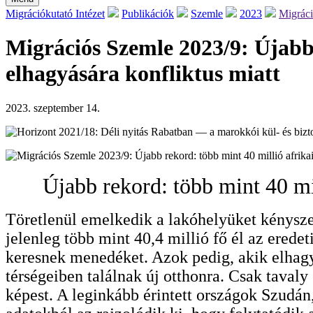
Migrációkutató Intézet
Publikációk
Szemle
2023
Migráci
Migrációs Szemle 2023/9: Újabb 
elhagyására konfliktus miatt
2023. szeptember 14.
Újabb rekord: több mint 40 mi
Töretlenül emelkedik a lakóhelyüket kénysz
jelenleg több mint 40,4 millió fő él az erede
keresnek menedéket. Azok pedig, akik elhag
térségeiben találnak új otthonra. Csak taval
képest. A leginkább érintett országok Szudán