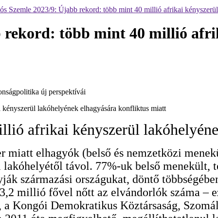
ós Szemle 2023/9: Újabb rekord: több mint 40 millió afrikai kényszerül
rekord: több mint 40 millió afr
llió afrikai kényszerül lakóhelyéne
er miatt elhagyók (belső és nemzetközi mene
ti lakóhelyétől távol. 77%-uk belső menekült, 
yják származási országukat, döntő többségéb
y 3,2 millió fővel nőtt az elvándorlók száma –
, a Kongói Demokratikus Köztársaság, Szomáli