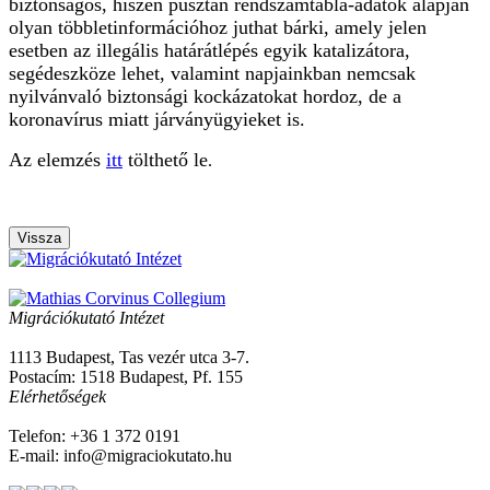
biztonságos, hiszen pusztán rendszámtábla-adatok alapján
olyan többletinformációhoz juthat bárki, amely jelen
esetben az illegális határátlépés egyik katalizátora,
segédeszköze lehet, valamint napjainkban nemcsak
nyilvánvaló biztonsági kockázatokat hordoz, de a
koronavírus miatt járványügyieket is.
Az elemzés
itt
tölthető le
.
Vissza
Migrációkutató Intézet
1113 Budapest, Tas vezér utca 3-7.
Postacím: 1518 Budapest, Pf. 155
Elérhetőségek
Telefon: +36 1 372 0191
E-mail: info@migraciokutato.hu