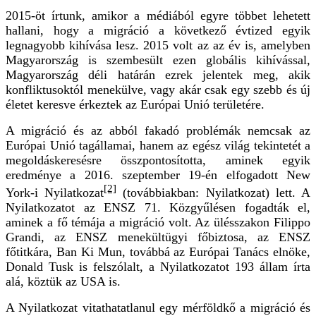
2015-öt írtunk, amikor a médiából egyre többet lehetett
hallani, hogy a migráció a következő évtized egyik
legnagyobb kihívása lesz. 2015 volt az az év is, amelyben
Magyarország is szembesült ezen globális kihívással,
Magyarország déli határán ezrek jelentek meg, akik
konfliktusoktól menekülve, vagy akár csak egy szebb és új
életet keresve érkeztek az Európai Unió területére.
A migráció és az abból fakadó problémák nemcsak az
Európai Unió tagállamai, hanem az egész világ tekintetét a
megoldáskeresésre összpontosította, aminek egyik
eredménye a 2016. szeptember 19-én elfogadott New
[2]
York-i Nyilatkozat
(továbbiakban: Nyilatkozat) lett. A
Nyilatkozatot az ENSZ 71. Közgyűlésen fogadták el,
aminek a fő témája a migráció volt. Az ülésszakon Filippo
Grandi, az ENSZ menekültügyi főbiztosa, az ENSZ
főtitkára, Ban Ki Mun, továbbá az Európai Tanács elnöke,
Donald Tusk is felszólalt, a Nyilatkozatot 193 állam írta
alá, köztük az USA is.
A Nyilatkozat vitathatatlanul egy mérföldkő a migráció és