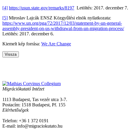
[4]
https://usun.state.gov/remarks/8197
Letöltés: 2017. december 7.
[5]
Miroslav Lajcák ENSZ Közgyűlési elnök nyilatkozata:
https://www.un.org/pga/72/2017/12/03/statement-by-un-general-
assembly-president-on-us-withdrawal-from-un-migration-process/
Letöltés: 2017. december 6.
Kiemelt kép forrása:
We Are Change
Vissza
Migrációkutató Intézet
1113 Budapest, Tas vezér utca 3-7.
Postacím: 1518 Budapest, Pf. 155
Elérhetőségek
Telefon: +36 1 372 0191
E-mail: info@migraciokutato.hu