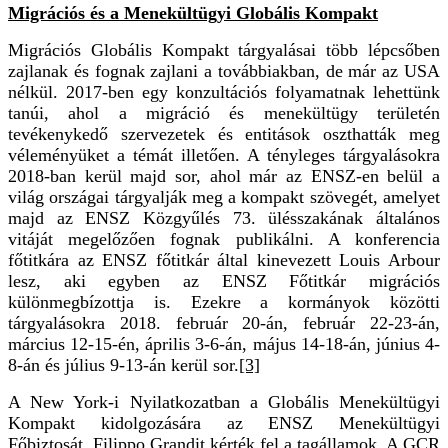
Migrációs és a Menekültügyi Globális Kompakt
Migrációs Globális Kompakt tárgyalásai több lépcsőben
zajlanak és fognak zajlani a továbbiakban, de már az USA
nélkül. 2017-ben egy konzultációs folyamatnak lehettünk
tanúi, ahol a migráció és menekültügy területén
tevékenykedő szervezetek és entitások oszthatták meg
véleményüket a témát illetően. A tényleges tárgyalásokra
2018-ban kerül majd sor, ahol már az ENSZ-en belül a
világ országai tárgyalják meg a kompakt szövegét, amelyet
majd az ENSZ Közgyűlés 73. ülésszakának általános
vitáját megelőzően fognak publikálni. A konferencia
főtitkára az ENSZ főtitkár által kinevezett Louis Arbour
lesz, aki egyben az ENSZ Főtitkár migrációs
különmegbízottja is. Ezekre a kormányok közötti
tárgyalásokra 2018. február 20-án, február 22-23-án,
március 12-15-én, április 3-6-án, május 14-18-án, június 4-
8-án és július 9-13-án kerül sor.
[3]
A New York-i Nyilatkozatban a Globális Menekültügyi
Kompakt kidolgozására az ENSZ Menekültügyi
Főbiztosát, Filippo Grandit kérték fel a tagállamok. A GCR