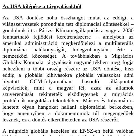
Az USA kilépése a tárgyalásokból
Az USA döntése noha összhangot mutat az eddigi, a
világszervezetek porondjain tett diplomáciai döntésekkel –
gondolunk itt a Párizsi Klímamegállapodásra vagy a 2030
fenntartható fejlődési keretrendszerre – amelyben az
amerikai adminisztráció megkérdőjelezi a multilaterális
diplomácia hatékonyságát, hidegzuhanyként érte a
nemzetközi közösséget. A továbbiakban a Migrációs
Globális Kompakt tárgyalásait nagymértékben meg fogja
nehezíteni a többi ország részére az USA döntése, hisz
eddig a globális kihívásokra globális válaszokat adni
hivatott GCM-folyamatban hasonló álláspontot
képviseltek, mint a magyar fél, azaz az államok
szuverenitását tekintették elsődlegesnek a migrációs
problémák megoldása tekintetében. Már ez év folyamán is
lehetett olyan hangokat hallani diplomáciai berkekben,
hogy amennyiben a dokumentumok túl megengedőek
lesznek, ez a döntés elkerülhetetlen az USA részéről.
A migráció globális kezelése az ENSZ-en belül valóban