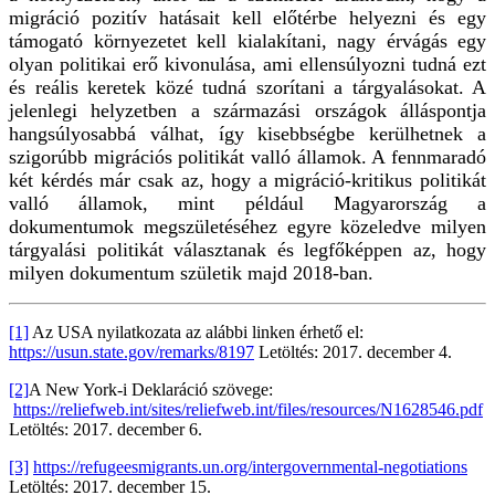
migráció pozitív hatásait kell előtérbe helyezni és egy
támogató környezetet kell kialakítani, nagy érvágás egy
olyan politikai erő kivonulása, ami ellensúlyozni tudná ezt
és reális keretek közé tudná szorítani a tárgyalásokat. A
jelenlegi helyzetben a származási országok álláspontja
hangsúlyosabbá válhat, így kisebbségbe kerülhetnek a
szigorúbb migrációs politikát valló államok. A fennmaradó
két kérdés már csak az, hogy a migráció-kritikus politikát
valló államok, mint például Magyarország a
dokumentumok megszületéséhez egyre közeledve milyen
tárgyalási politikát választanak és legfőképpen az, hogy
milyen dokumentum születik majd 2018-ban.
[1]
Az USA nyilatkozata az alábbi linken érhető el:
https://usun.state.gov/remarks/8197
Letöltés: 2017. december 4.
[2]
A New York-i Deklaráció szövege:
https://reliefweb.int/sites/reliefweb.int/files/resources/N1628546.pdf
Letöltés: 2017. december 6.
[3]
https://refugeesmigrants.un.org/intergovernmental-negotiations
Letöltés: 2017. december 15.