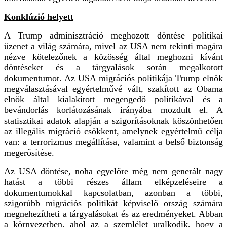
Konklúzió helyett
A Trump adminisztráció meghozott döntése politikai
üzenet a világ számára, mivel az USA nem tekinti magára
nézve kötelezőnek a közösség által meghozni kívánt
döntéseket és a tárgyalások során megalkotott
dokumentumot. Az USA migrációs politikája Trump elnök
megválasztásával egyértelművé vált, szakított az Obama
elnök által kialakított megengedő politikával és a
bevándorlás korlátozásának irányába mozdult el. A
statisztikai adatok alapján a szigorításoknak köszönhetően
az illegális migráció csökkent, amelynek egyértelmű célja
van: a terrorizmus megállítása, valamint a belső biztonság
megerősítése.
Az USA döntése, noha egyelőre még nem generált nagy
hatást a többi részes állam elképzeléseire a
dokumentumokkal kapcsolatban, azonban a többi,
szigorúbb migrációs politikát képviselő ország számára
megnehezítheti a tárgyalásokat és az eredményeket. Abban
a környezetben, ahol az a szemlélet uralkodik, hogy a