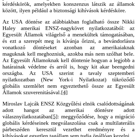
kérdéskörök, amelyekben konszenzus látszik az államok
között, ilyen például a biztonsági kihívások kérdésköre.
Az USA döntése az alábbiakban foglalható össze Nikki
Haley amerikai ENSZ-nagykövet nyilatkozatából: az
Egyesült Államok világelső a menekültek támogatásában,
és ezt a szerepét meg is kívánja őrizni, a bevándorlásra
vonatkozó döntéseket azonban az amerikaiaknak
maguknak kell meghozniuk, azokba más nem szólhat bele.
Az Egyesült Államoknak kell döntenie hogyan a legjobb a
határainak védelme és arról is, hogy kit akar beengedni
országba. Az USA szerint a tavaly szeptemberi
nyilatkozatban (New York-i Nyilatkozat) tükröződő
globális szemlélet nem egyeztethető össze az Egyesült
Államok szuverenitásával.
[4]
Miroslav Lajcák ENSZ Közgyűlési elnök csalódottságának
adott hangot az amerikai döntésre adott
válasznyilatkozatában
[5]
: meggyőződése, hogy a migráció
globális kérdéseinek megválaszolása csak a multilaterális
párbeszéden keresztül vezethet eredményre és a
kihívásokat egyetlen tagállam sem tudja önállóan kezelni.