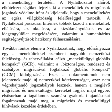
a menekültügy területén. A Nyilatkozatot aláírók
elkötelezettségüket fejezik ki a menekültek és migránsok
jogainak védelme iránt és kijelentik, hogy a menekültekért
az egész világközösség felelősséggel tartozik. A
Nyilatkozat passzusai kitérnek többek között a menekültek
ellátására, az oktatásra, a kizsákmányolások és az
idegengyűlölet megelőzésére, valamint a humanitárius
segítségnyújtások hatékony felhasználására.
További fontos eleme a Nyilatkozatnak, hogy előirányozza
egy a menekültekkel szembeni nagyobb nemzetközi
felelősség- és tehervállalást célzó „menekültügyi globális
kompakt” (GCR), valamint a „biztonságos, rendezett és
szabályos migrációval foglalkozó globális kompakt”
(GCM) kidolgozását. Ezek a dokumentumok nem
jelentenek majd új nemzetközi kötelezettséget, azaz nem
végrehajtandó jogszabályok lesznek, hanem a meglévő
migrációs és menekültügyi kereteket fogják majd egybe,
elsősorban a tagállamok számára gyakorlati ajánlásokat
fogalmaznak majd meg a migrációs és menekültügyi
kihívások kezelése érdekében.