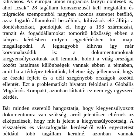
kihívásos. Az európai uniós migrációs tárgyú döntések is,
ahol „csak” 28 tagállam konszenzusát kell megtalálni és
migrációs szempontból nagyban azonos szerepet betöltő,
azaz fogadó államokról beszélünk, kihívások elé állítja a
döntéshozókat, gondoljuk el, hogy a 193 származási,
tranzit és fogadóállamokat tömörítő közösség ebben a
kényes kérdésben milyen egyetértésben tud majd
megállapodni. A legnagyobb kihívás így már
körvonalazódik is: a dokumentumoknak
kiegyensúlyozottnak kell lenniük, holott a világ országai
között hatalmas különbségek vannak ebben a témában,
amit ha a térképre tekintünk, lehetne úgy jellemezni, hogy
az északi fejlett és a déli szegényebb országok közötti
ellentét. Ezt a problematikát hivatott feloldani a Globális
Migrációs Kompakt, azonban látható: ez nem egy egyszerű
kérdés.
Bár minden szereplő hangoztatja, hogy kiegyensúlyozott
dokumentumra van szükség, arról jelentősen eltérnek az
elképzelések, hogy mit is jelent a kiegyensúlyozottság. A
visszatérés és visszafogadás kérdéséről való egyeztetést
például több tagállam kerülné, azonban vannak